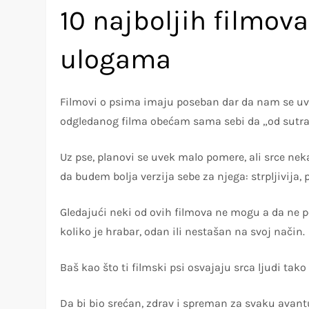
10 najboljih filmov
ulogama
Filmovi o psima imaju poseban dar da nam se u
odgledanog filma obećam sama sebi da „od sutr
Uz pse, planovi se uvek malo pomere, ali srce nek
da budem bolja verzija sebe za njega: strpljivija
Gledajući neki od ovih filmova ne mogu a da ne 
koliko je hrabar, odan ili nestašan na svoj način.
Baš kao što ti filmski psi osvajaju srca ljudi ta
Da bi bio srećan, zdrav i spreman za svaku avant