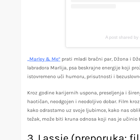
A post shared by
„Marley & Me“
prati mladi bračni par, Džona i Dž
labradora Marlija, psa beskrajne energije koji prožd
istovremeno uči humoru, prisutnosti i bezuslovno
Kroz godine karijernih uspona, preseljenja i šire
haotičan, neodgojen i neodoljivo dobar. Film kro
kako odrastamo uz svoje ljubimce, kako nas oblik
težak, može biti kruna odnosa koji nas je učinio 
3. Lassie (preporuka: fil