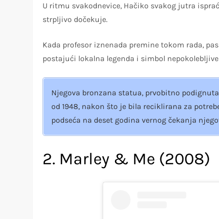
U ritmu svakodnevice, Hačiko svakog jutra isprać
strpljivo dočekuje.
Kada profesor iznenada premine tokom rada, pas s
postajući lokalna legenda i simbol nepokolebljive
Njegova bronzana statua, prvobitno podignuta 1
od 1948, nakon što je bila reciklirana za potr
podseća na deset godina vernog čekanja njego
2. Marley & Me (2008)