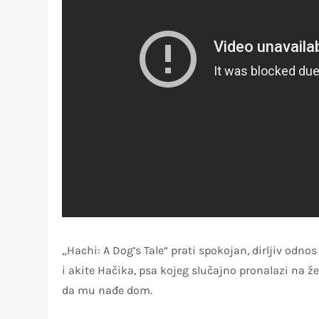
„Hachi: A Dog’s Tale“ prati spokojan, dirljiv odn
i akite Hačika, psa kojeg slučajno pronalazi na 
da mu nađe dom.