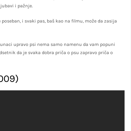
jubavi i pažnje.
 poseban, i svaki pas, baš kao na filmu, može da zasija
vni junaci upravo psi nema samo namenu da vam popuni
setnik da je svaka dobra priča o psu zapravo priča o
2009)