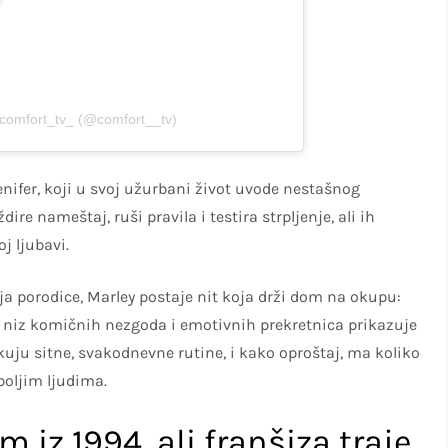
 comfort_tv_ (@comfort__tv)
enifer, koji u svoj užurbani život uvode nestašnog
ire nameštaj, ruši pravila i testira strpljenje, ali ih
j ljubavi.
nja porodice, Marley postaje nit koja drži dom na okupu:
z niz komičnih nezgoda i emotivnih prekretnica prikazuje
uju sitne, svakodnevne rutine, i kako oproštaj, ma koliko
boljim ljudima.
m iz 1994, ali franšiza traje