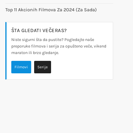
Top 11 Akcionih Filmova Za 2024 (za Sada)
ŠTA GLEDATI VEČERAS?
Niste sigurni šta da pustite? Pogledajte naše
preporuke filmova i serija za opušteno veče, vikend
maraton ili brzo gledanje.
Filmovi
Serije