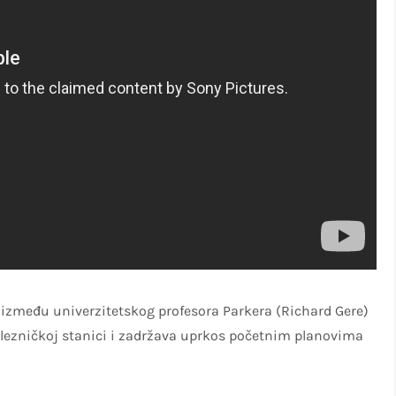
os između univerzitetskog profesora Parkera (Richard Gere)
železničkoj stanici i zadržava uprkos početnim planovima