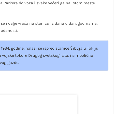
a Parkera do voza i svake večeri ga na istom mestu
e i dalje vraća na stanicu iz dana u dan, godinama,
 odanosti.
934. godine, nalazi se ispred stanice Šibuja u Tokiju
ebe vojske tokom Drugog svetskog rata, i simbolično
vog gazde.