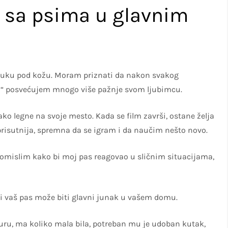
a sa psima u glavnim
vuku pod kožu. Moram priznati da nakon svakog
a“ posvećujem mnogo više pažnje svom ljubimcu.
ako legne na svoje mesto. Kada se film završi, ostane želja
, prisutnija, spremna da se igram i da naučim nešto novo.
pomislim kako bi moj pas reagovao u sličnim situacijama,
ko i vaš pas može biti glavni junak u vašem domu.
uru, ma koliko mala bila, potreban mu je udoban kutak,