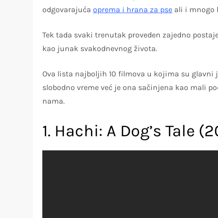
odgovarajuća
oprema i hrana za pse
ali i mnogo l
Tek tada svaki trenutak proveden zajedno postaje
kao junak svakodnevnog života.
Ova lista najboljih 10 filmova u kojima su gla
slobodno vreme već je ona sačinjena kao mali pod
nama.
1. Hachi: A Dog’s Tale (